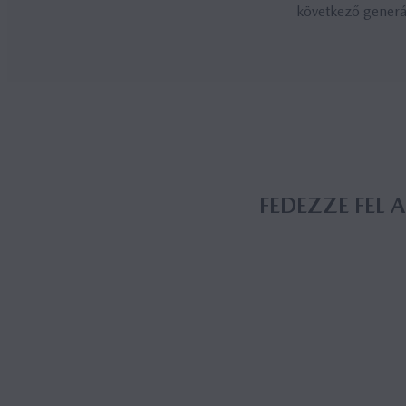
következő generác
FE­DEZ­ZE FEL 