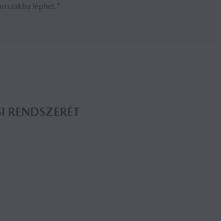
korszakba léphet.*
SI REND­SZE­RÉT