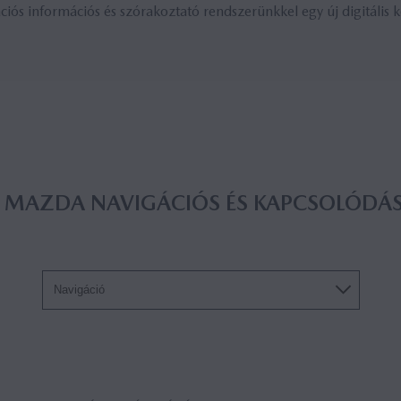
iós információs és szórakoztató rendszerünkkel egy új digitális 
A MAZDA NA­VI­GÁ­CI­ÓS ÉS KAP­CSO­LÓ­DÁ­
Navigáció