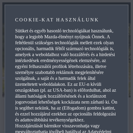
COOKIE-KAT HASZNÁLUNK
Sütiket és egyéb hasonló technológiákat használunk,
hogy a legjobb Mazda-élményt nyújtsuk Önnek. A
feltétlenül szükséges technológiák mellett ezek olyan
opcionális, harmadik féltől származó technológiák is,
amelyek a weboldalhoz való hozzáférés és a hirdetési
intézkedések eredményességének elemzésére, az
egyéni felhasználói profilok létrehozására, illetve
személyre szabottabb reklámok megjelenítésére
szolgálnak, a saját és a harmadik felek által
üzemeltetett weboldalakon. Ez az EU-n kívüli
országokban (pl. az USA-ban) is előfordulhat, ahol az
állami hatóságok hozzáférésének és a korlátozott
jogorvoslati lehetőségek kockázata nem zárható ki. Ön
Könnyűgépjárművekre vonatkozó, világszinten
is segíthet nekünk, ha az (Elfogadom) gombra kattint,
harmonizált vizsgálati eljárás
és ezzel hozzájárul ezekhez az opcionális feldolgozási
és adattovábbítási tevékenységekhez.
WLTP
Hozzájárulását bármikor visszavonhatja vagy
megváltoztathatja jövőbeli hatállyal az Adatvédelmi